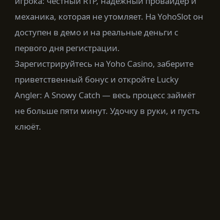
игрока: честный RTP, надёжный провайдер и
механика, которая не утомляет. На YohoSlot он
доступен в демо и на реальные деньги с
первого дня регистрации.
Зарегистрируйтесь на Yoho Casino, заберите
приветственный бонус и откройте Lucky
Angler: A Snowy Catch — весь процесс займёт
не больше пяти минут. Удочку в руки, и пусть
клюёт.