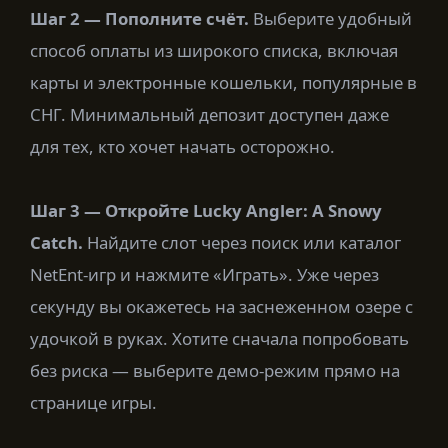
Шаг 2 — Пополните счёт.
Выберите удобный
способ оплаты из широкого списка, включая
карты и электронные кошельки, популярные в
СНГ. Минимальный депозит доступен даже
для тех, кто хочет начать осторожно.
Шаг 3 — Откройте Lucky Angler: A Snowy
Catch.
Найдите слот через поиск или каталог
NetEnt-игр и нажмите «Играть». Уже через
секунду вы окажетесь на заснеженном озере с
удочкой в руках. Хотите сначала попробовать
без риска — выберите демо-режим прямо на
странице игры.