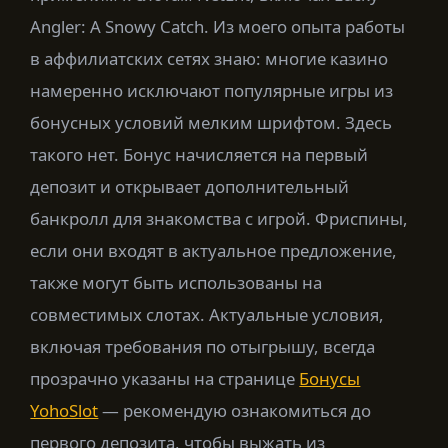
Angler: A Snowy Catch. Из моего опыта работы
в аффилиатских сетях знаю: многие казино
намеренно исключают популярные игры из
бонусных условий мелким шрифтом. Здесь
такого нет. Бонус начисляется на первый
депозит и открывает дополнительный
банкролл для знакомства с игрой. Фриспины,
если они входят в актуальное предложение,
также могут быть использованы на
совместимых слотах. Актуальные условия,
включая требования по отыгрышу, всегда
прозрачно указаны на странице
Бонусы
YohoSlot
— рекомендую ознакомиться до
первого депозита, чтобы выжать из