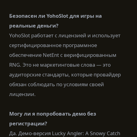
Безопасен ли YohoSlot для игры на
реальные деньги?
YohoSlot работает с лицензией и использует
сертифицированное программное
обеспечение NetEnt с верифицированным
RNG. Это не маркетинговые слова — это
аудиторские стандарты, которые провайдер
обязан соблюдать по условиям своей
лицензии.
Могу ли я попробовать демо без
регистрации?
Да. Демо-версия Lucky Angler: A Snowy Catch