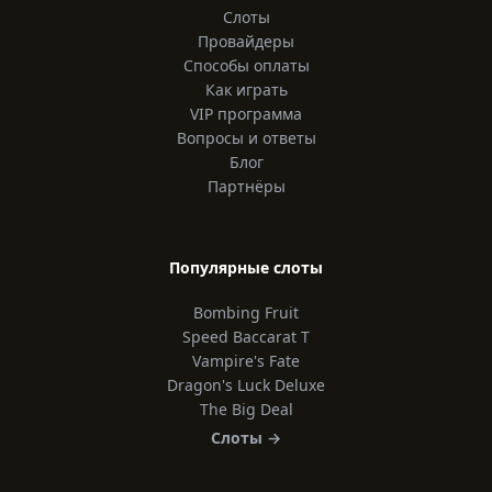
Слоты
Провайдеры
Способы оплаты
Как играть
VIP программа
Вопросы и ответы
Блог
Партнёры
Популярные слоты
Bombing Fruit
Speed Baccarat T
Vampire's Fate
Dragon's Luck Deluxe
The Big Deal
Слоты →