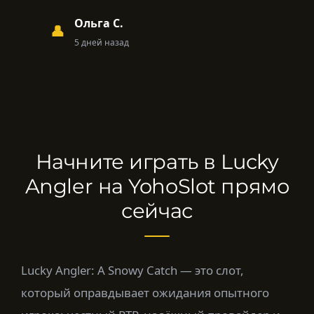
Ольга С.
👤
5 дней назад
Начните играть в Lucky
Angler на YohoSlot прямо
сейчас
Lucky Angler: A Snowy Catch — это слот,
который оправдывает ожидания опытного