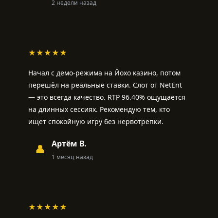
2 недели назад
★
★
★
★
★
Начал с демо-режима на Йохо казино, потом
перешёл на реальные ставки. Слот от NetEnt
— это всегда качество. RTP 96.40% ощущается
на длинных сессиях. Рекомендую тем, кто
ищет спокойную игру без нервотрёпки.
Артём В.
👤
1 месяц назад
★
★
★
★
★