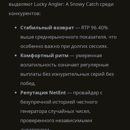
выделяют Lucky Angler: A Snowy Catch среди
конкурентов:
Стабильный возврат
— RTP 96.40%
выше среднерыночного показателя, что
особенно важно при долгих сессиях.
Комфортный ритм
— умеренная
волатильность означает регулярные
выплаты без изнурительных серий без
побед.
Репутация NetEnt
— провайдер с
безупречной историей честного
генератора случайных чисел,
проверенного независимыми
аудиторами.