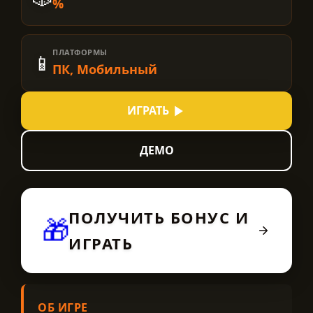
%
ПЛАТФОРМЫ
📱
ПК, Мобильный
ИГРАТЬ
ДЕМО
ПОЛУЧИТЬ БОНУС И
🎁
ИГРАТЬ
ОБ ИГРЕ