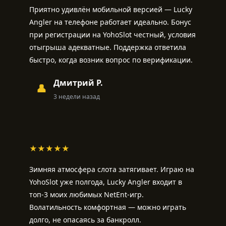
Приятно удивлён мобильной версией — Lucky
Angler на телефоне работает идеально. Бонус
при регистрации на YohoSlot честный, условия
отыгрыша адекватные. Поддержка ответила
быстро, когда возник вопрос по верификации.
Дмитрий Р.
👤
3 недели назад
★
★
★
★
★
Зимняя атмосфера слота затягивает. Играю на
YohoSlot уже полгода, Lucky Angler входит в
топ-3 моих любимых NetEnt-игр.
Волатильность комфортная — можно играть
долго, не опасаясь за банкролл.