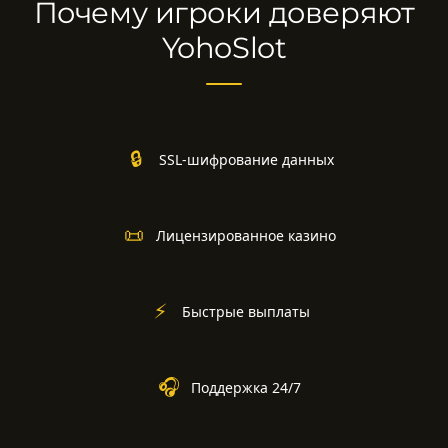
Почему игроки доверяют
YohoSlot
🔒
SSL-шифрование данных
📜
Лицензированное казино
⚡
Быстрые выплаты
🎧
Поддержка 24/7