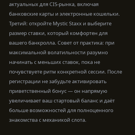
актуальных для CIS-рынка, включая
банковские карты и электронные кошельки.
Третий: откройте Mystic Staxx и выберите
размер ставки, который комфортен для
вашего банкролла. Совет от практика: при
максимальной волатильности разумно
начинать с меньших ставок, пока не
почувствуете ритм конкретной сессии. После
регистрации не забудьте активировать
приветственный бонус — он напрямую
увеличивает ваш стартовый баланс и даёт
больше возможностей для полноценного
знакомства с механикой слота.