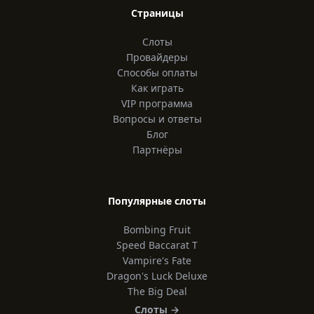
Страницы
Слоты
Провайдеры
Способы оплаты
Как играть
VIP программа
Вопросы и ответы
Блог
Партнёры
Популярные слоты
Bombing Fruit
Speed Baccarat T
Vampire's Fate
Dragon's Luck Deluxe
The Big Deal
Слоты →