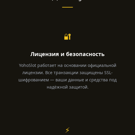
🔐
Лицензия и безопасность
YohoSlot работает на основании официальной
лицензии. Все транзакции защищены SSL-
шифрованием — ваши данные и средства под
надёжной защитой.
⚡