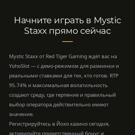
Начните играть в Mystic
Staxx прямо сейчас
Mystic Staxx от Red Tiger Gaming ждёт вас на
YohoSlot — с демо-режимом для разминки и
реальными ставками для тех, кто готов. RTP
95.74% и максимальная волатильность
создают среду, где терпение и правильный
выбор оператора действительно имеют
значение.
Регистрируйтесь в Йохо казино сегодня,
активируйте приветственный бонус и