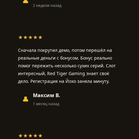
👤
2 недели назад
★
★
★
★
★
Сначала покрутил демо, потом перешёл на
реальные деньги с бонусом. Бонус реально
помог пережить несколько сухих серий. Слот
интересный, Red Tiger Gaming знает своё
дело. Регистрация на Йохо заняла минуту.
Максим В.
👤
1 месяц назад
★
★
★
★
★