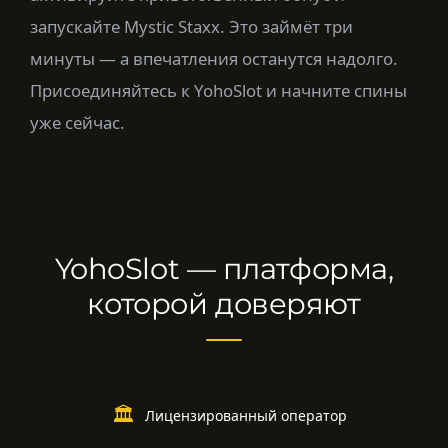
запускайте Mystic Staxx. Это займёт три
минуты — а впечатления останутся надолго.
Присоединяйтесь к YohoSlot и начните спины
уже сейчас.
YohoSlot — платформа,
которой доверяют
🏛️
Лицензированный оператор