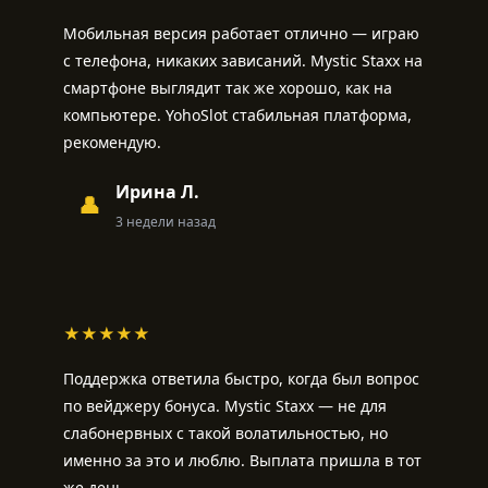
Мобильная версия работает отлично — играю
с телефона, никаких зависаний. Mystic Staxx на
смартфоне выглядит так же хорошо, как на
компьютере. YohoSlot стабильная платформа,
рекомендую.
Ирина Л.
👤
3 недели назад
★
★
★
★
★
Поддержка ответила быстро, когда был вопрос
по вейджеру бонуса. Mystic Staxx — не для
слабонервных с такой волатильностью, но
именно за это и люблю. Выплата пришла в тот
же день.