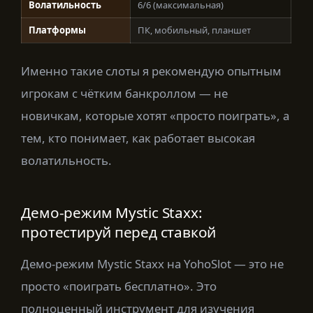
Волатильность
6/6 (максимальная)
Платформы
ПК, мобильный, планшет
Именно такие слоты я рекомендую опытным
игрокам с чётким банкроллом — не
новичкам, которые хотят «просто поиграть», а
тем, кто понимает, как работает высокая
волатильность.
Демо-режим Mystic Staxx:
протестируй перед ставкой
Демо-режим Mystic Staxx на YohoSlot — это не
просто «поиграть бесплатно». Это
полноценный инструмент для изучения