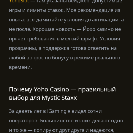
YohoSlot
— там указаны вейджер, допустимые
игры и лимиты ставок. Моя рекомендация из
опыта: всегда читайте условия до активации, а
не после. Хорошая новость — Йохо казино не
прячет требования в мелкий шрифт. Условия
прозрачны, а поддержка готова ответить на
любой вопрос по бонусу в режиме реального
времени.
Почему Yoho Casino — правильный
выбор для Mystic Staxx
За девять лет в iGaming я видел сотни
операторов. Большинство из них делают одно
и то же — копируют друг друга и надеются,