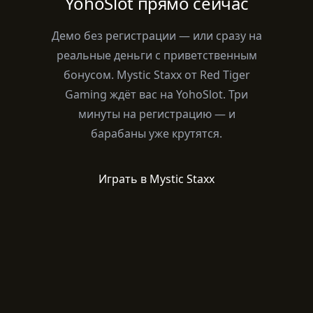
YohoSlot прямо сейчас
Демо без регистрации — или сразу на
реальные деньги с приветственным
бонусом. Mystic Staxx от Red Tiger
Gaming ждёт вас на YohoSlot. Три
минуты на регистрацию — и
барабаны уже крутятся.
Играть в Mystic Staxx