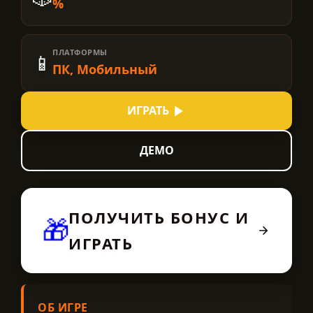
%
ПЛАТФОРМЫ
📱
ПК, Мобильный
ИГРАТЬ
ДЕМО
ПОЛУЧИТЬ БОНУС И
🎁
ИГРАТЬ
ОБ ИГРЕ