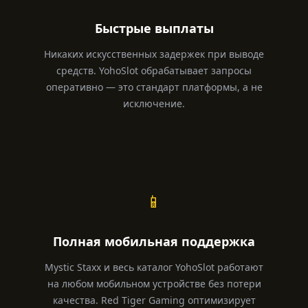
Быстрые выплаты
Никаких искусственных задержек при выводе
средств. YohoSlot обрабатывает запросы
оперативно — это стандарт платформы, а не
исключение.
📱
Полная мобильная поддержка
Mystic Staxx и весь каталог YohoSlot работают
на любом мобильном устройстве без потери
качества. Red Tiger Gaming оптимизирует