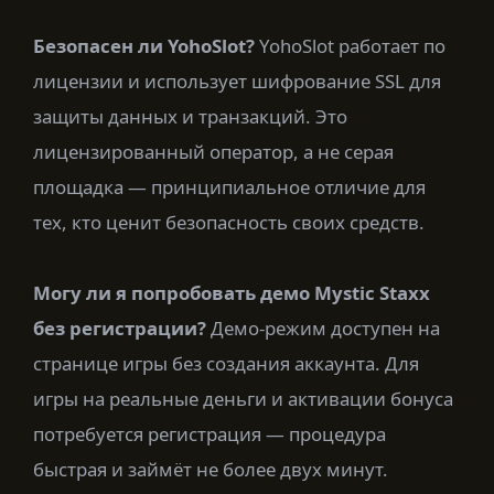
Безопасен ли YohoSlot?
YohoSlot работает по
лицензии и использует шифрование SSL для
защиты данных и транзакций. Это
лицензированный оператор, а не серая
площадка — принципиальное отличие для
тех, кто ценит безопасность своих средств.
Могу ли я попробовать демо Mystic Staxx
без регистрации?
Демо-режим доступен на
странице игры без создания аккаунта. Для
игры на реальные деньги и активации бонуса
потребуется регистрация — процедура
быстрая и займёт не более двух минут.