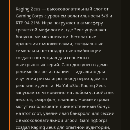
Raging Zeus — высоковолатильный слот от
GamingCorps с уровнем волатильности 5/6 и
RTP 94.21%. Игра погружает в атмосферу
греческой мифологии, где Зевс управляет
бонусными механиками: бесплатные
вращения с множителями, специальные
символы и нестандартные комбинации
создают потенциал для серьёзных
выигрышных серий. Слот доступен в демо-
режиме без регистрации — идеально для
изучения ритма игры перед переходом на
реальные деньги. На YohoSlot Raging Zeus
запускается мгновенно на любом устройстве:
десктоп, смартфон, планшет. Новые игроки
могут использовать приветственный бонус
на этот слот, увеличивая банкролл для сессии
с высоковолатильной игрой. GamingCorps
создал Raging Zeus для опытной аудитории,